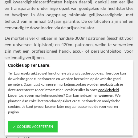
gelijkwaardigheidscertificaten helpen daarbij, dankzij een eerlijke
en transparante onderlinge opzet van goedgekeurde hechtsterktes
en bewijzen in één oogopslag minimale gelijkwaardigheid, met
behoud van minimaal 50 jaar garantie. De certificaten zijn snel en
eenvoudig te downloaden via de prijscalculator.
De mortel is verkrijgbaar in handige 300ml patronen (geschikt voor
een universeel kitpistool) en 420ml patronen, welke te verwerken
zijn met een professioneel hand-, accu- of persluchtpistool voor
seriematig verlijmen.
Cookies op Ter Laare
.
Nadelen
Ter Laare gebruikt zowel functionele als analytische cookies. Hierdoor kan
Het voordeel van een sneldrogende mortel (verwerkbaar vanaf
de website goed functioneren en worden bezoeken op de website goed
gemeten. Daarnaast kunnen er marketingcookies worden geplaatst als je
-10°C) kan ook een nadeel opleveren bij grotere inboordieptes, in
deze accepteert. Meer informatie? Lees hier alles in onze
cookiebeleid
.
combinatie met warme temperaturen.
Liever toch geen marketingcookies? Dan kun je deze hier
weigeren
. We
plaatsen dan enkel het standaardpakket van functionele en analytische
Product eigenschappen
cookies. Je kunt je voorkeuren later nog aanpassen op de voorkeuren
pagina.
Onderstaande product eigenschappen zijn op artikelniveau
opgenomen in de productfilter om snel op zoek te kunnen gaan naar
het juiste product bij de juiste toepassing. Een toelichting op
COOKIES ACCEPTEREN
onderstaande wordt gegeven via de blauwe informatie balletjes in