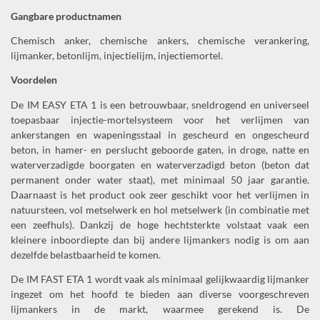
Gangbare productnamen
Chemisch anker, chemische ankers, chemische verankering,
lijmanker, betonlijm, injectielijm, injectiemortel.
Voordelen
De IM EASY ETA 1 is een betrouwbaar, sneldrogend en universeel
toepasbaar injectie-mortelsysteem voor het verlijmen van
ankerstangen en wapeningsstaal in gescheurd en ongescheurd
beton, in hamer- en perslucht geboorde gaten, in droge, natte en
waterverzadigde boorgaten en waterverzadigd beton (beton dat
permanent onder water staat), met minimaal 50 jaar garantie.
Daarnaast is het product ook zeer geschikt voor het verlijmen in
natuursteen, vol metselwerk en hol metselwerk (in combinatie met
een zeefhuls). Dankzij de hoge hechtsterkte volstaat vaak een
kleinere inboordiepte dan bij andere lijmankers nodig is om aan
dezelfde belastbaarheid te komen.
De IM FAST ETA 1 wordt vaak als minimaal gelijkwaardig lijmanker
ingezet om het hoofd te bieden aan diverse voorgeschreven
lijmankers in de markt, waarmee gerekend is. De