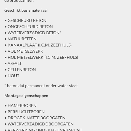
de productfilter.
Geschikt basismateriaal
• GESCHEURD BETON
• ONGESCHEURD BETON
• WATERVERZADIGD BETON*
• NATUURSTEEN
• KANAALPLAAT (I.C.M. ZEEFHULS)
• VOL METSELWERK
• HOL METSELWERK (I.C.M. ZEEFHULS)
• ASFALT
• CELLENBETON
• HOUT
* beton dat permanent onder water staat
Montage eigenschappen
• HAMERBOREN
• PERSLUCHTBOREN
• DROGE & NATTE BOORGATEN
• WATERVERZADIGDE BOORGATEN
• VERWERKING ONDER HET VRIESPUNT