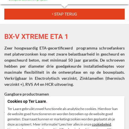
STAP TERUG
BX-V XTREME ETA 1
Zeer hoogwaardig ETA-gecertificeerd programma schroefankers
met platverzonken kop met zware belastbaarheid in gescheurd en
ongescheurd beton, met minimaal 50 jaar garantie. De schroeven
hebben per diameter drie goedgekeurde installatiedieptes voor
maximale flexibiliteit in de ontwerpfase en op de bouwplaats.
Verkrijgbaar in Electrolytisch verzinkt, Zinklamellen (thermisch
verzinkt +), RVS A4 en HCR uitvoering.
Gangbare productnamen
Cookies op Ter Laare
.
Betonschroef, schroefanker, wokkel anker, schroefplug.
Ter Laare gebruikt zowel functionele als analytische cookies. Hierdoor kan
Voordelen
de website goed functioneren en worden bezoeken op de website goed
gemeten. Daarnaast kunnen er marketingcookies worden geplaatst als je
De drie goedgekeurde installatiedieptes per diameter met extreem
deze accepteert. Meer informatie? Lees hier alles in onze
cookiebeleid
.