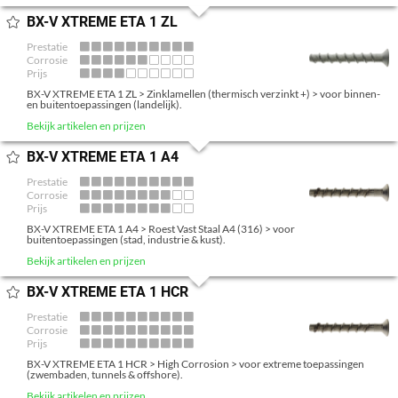
GEBRUIKSOVEREENKOMST
BX-V XTREME ETA 1 ZL
Prestatie
COOKIES
Corrosie
Prijs
BX-V XTREME ETA 1 ZL > Zinklamellen (thermisch verzinkt +) > voor binnen-
en buitentoepassingen (landelijk).
Bekijk artikelen en prijzen
BX-V XTREME ETA 1 A4
Prestatie
Corrosie
Prijs
BX-V XTREME ETA 1 A4 > Roest Vast Staal A4 (316) > voor
buitentoepassingen (stad, industrie & kust).
Bekijk artikelen en prijzen
BX-V XTREME ETA 1 HCR
Prestatie
Corrosie
Prijs
BX-V XTREME ETA 1 HCR > High Corrosion > voor extreme toepassingen
(zwembaden, tunnels & offshore).
Bekijk artikelen en prijzen