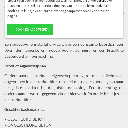
hoge belastingen genereren maximale rekenkracht in de
Liever toch geen marketingcookies? Dan kun je deze hier
weigeren
. We
plaatsen dan enkel het standaardpakket van functionele en analytische
ontwerpfase, teneinde een veilig en kostenefficiënt ankerplan op te
cookies. Je kunt je voorkeuren later nog aanpassen op de voorkeuren
kunnen maken. Dankzij een snelle installatie op de bouwplaats
pagina.
(boren + inschroeven = vast) behoort de BX XTREME ETA 1 tot de
beste schroefankers op de markt.
COOKIES ACCEPTEREN
Nadelen
Een succesvolle installatie vraagt om een constante boordiameter
(X-snijder hamerboren), goede boorgatreiniging en een krachtige
passende slagmoermachine.
Product eigenschappen
Onderstaande product eigenschappen zijn op artikelniveau
opgenomen in de productfilter om snel op zoek te kunnen gaan naar
het juiste product bij de juiste toepassing. Een toelichting op
onderstaande wordt gegeven via de blauwe informatie balletjes in
de productfilter.
Geschikt basismateriaal
• GESCHEURD BETON
• ONGESCHEURD BETON