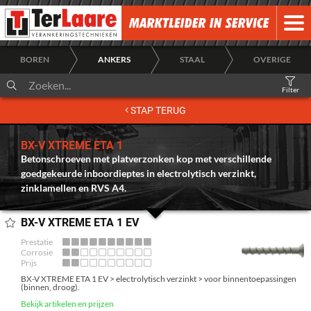
BOREN
ANKERS
STAAL
OVERIGE
Filter
HOME
STAP TERUG
OVER ONS
BX-V XTREME ETA 1
NIEUWS
Betonschroeven met platverzonken kop met verschillende
goedgekeurde inboordieptes in electrolytisch verzinkt,
zinklamellen en RVS A4.
DESIGNFIX
ACCOUNT
BX-V XTREME ETA 1 EV
Prestatie
INLOGGEN
Corrosie
Prijs
BX-V XTREME ETA 1 EV > electrolytisch verzinkt > voor binnentoepassingen
(binnen, droog).
ALGEMENE LEVERINGSVOORWAARDEN
Bekijk artikelen en prijzen